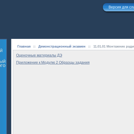
Версия для с
Главная
::
Демонстрационный экзамен
::
11.01.01 Монтажник рад
ОЙ
Оценочные материалы ДЭ
НЫЙ
Приложение к Модулю 2 Образцы задания
ОГО