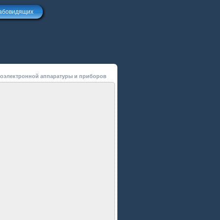
лабовидящих
иоэлектронной аппаратуры и приборов