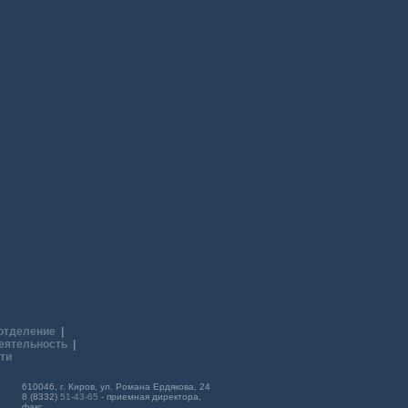
отделение
|
еятельность
|
ти
610046, г. Киров, ул. Романа Ердякова, 24
8 (8332)
51-43-65
- приемная директора,
факс