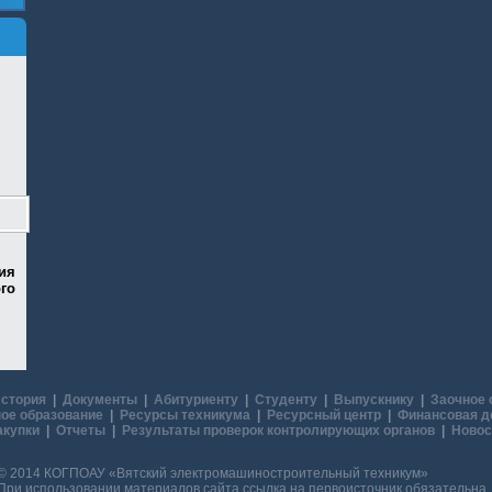
ия
го
стория
|
Документы
|
Абитуриенту
|
Студенту
|
Выпускнику
|
Заочное 
ое образование
|
Ресурсы техникума
|
Ресурсный центр
|
Финансовая д
акупки
|
Отчеты
|
Результаты проверок контролирующих органов
|
Новос
© 2014 КОГПОАУ «Вятский электромашиностроительный техникум»
При использовании материалов сайта ссылка на первоисточник обязательна.