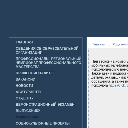
ГЛАВНАЯ
Главная
::
Родителя
СВЕДЕНИЯ ОБ ОБРАЗОВАТЕЛЬНОЙ
ОРГАНИЗАЦИИ
ПРОФЕССИОНАЛЫ. РЕГИОНАЛЬНЫЙ
При звонке на номер
ЧЕМПИОНАТ ПРОФЕССИОНАЛЬНОГО
мобильных телефонов 
МАСТЕРСТВА
психологическую помо
ПРОФЕССИОНАЛИТЕТ
Также дети и подрост
детьми, оказавшимися
ВАКАНСИИ
обращения, а также п
психолога
https://clck
НОВОСТИ
АБИТУРИЕНТУ
СТУДЕНТУ
ДЕМОНСТРАЦИОННЫЙ ЭКЗАМЕН
ВЫПУСКНИКУ
РОДИТЕЛЯМ
СОЦИОКУЛЬТУРНЫЕ ПРОЕКТЫ