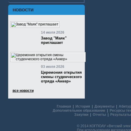
НОВОСТИ
14 июля 2026
Завод "Маяк"
приглашает
03 июля 2026
Церемония открытия
смены студенческого
отряда «Анкер»
все новости
Главная
|
История
|
Документы
|
Абитур
Дополнительное образование
|
Ресурсы те
Закупки
|
Отчеты
|
Результаты
© 2014 КОГПОАУ «Вятский эле
При использовании материалов 