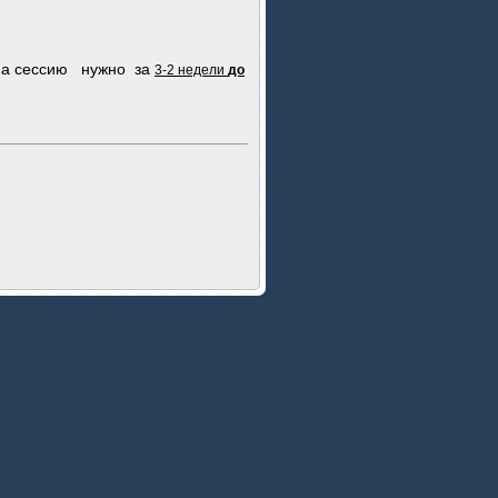
а сессию нужно
за
3-2 недели
до