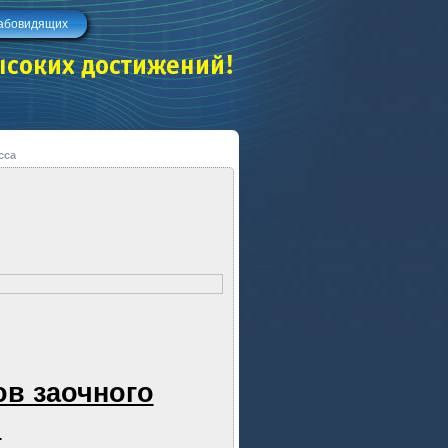
лабовидящих
сса
в заочного
!