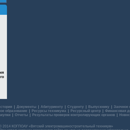
ия
го
стория
|
Документы
|
Абитуриенту
|
Студенту
|
Выпускнику
|
Заочное 
ое образование
|
Ресурсы техникума
|
Ресурсный центр
|
Финансовая д
акупки
|
Отчеты
|
Результаты проверок контролирующих органов
|
Новос
© 2014 КОГПОАУ «Вятский электромашиностроительный техникум»