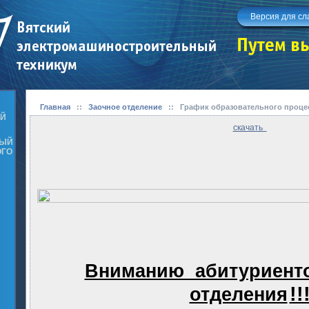
Версия для с
Главная
::
Заочное отделение
::
График образовательного проце
ОЙ
скачать
НЫЙ
ОГО
Вниманию абитуриенто
!!
отделения