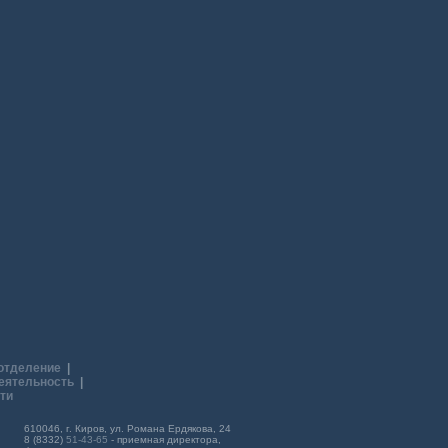
отделение
|
еятельность
|
ти
610046, г. Киров, ул. Романа Ердякова, 24
8 (8332)
51-43-65
- приемная директора,