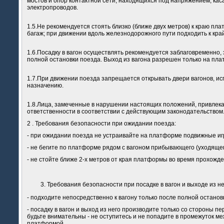
мостов и опор контактной сети, находящихся под напряжением, кас
электропроводов.
1.5.Не рекомендуется стоять близко (ближе двух метров) к краю п
багаж; при движении вдоль железнодорожного пути подходить к край
1.6.Посадку в вагон осуществлять рекомендуется заблаговременно,
полной остановки поезда. Выход из вагона разрешен только на пла
1.7.При движении поезда запрещается открывать двери вагонов, ис
назначению.
1.8.Лица, замеченные в нарушении настоящих положений, привлека
ответственности в соответствии с действующим законодательством
2 . Требования безопасности при ожидании поезда:
- при ожидании поезда не устраивайте на платформе подвижные и
- не бегите по платформе рядом с вагоном прибывающего (уходящег
- не стойте ближе 2-х метров от края платформы во время прохожде
Требования безопасности при посадке в вагон и выходе из не
- подходите непосредственно к вагону только после полной останов
- посадку в вагон и выход из него производите только со стороны 
будьте внимательны - не оступитесь и не попадите в промежуток м
платформой.