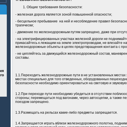
Общие требования безопасности:
- железная дорога является зоной повышенной опасности;
- бесцельное пребывание на ней и несоблюдение правил безопасн
трагически;
- движение по железнодорожным путям запрещено, даже при отсутс
- на электрифицированных участках железной дороги не поднимайте
прикасайтесь к лежащим на земле электропроводам, не влезайте на
железнодорожные объекты в целях предотвращения контакта с пр
- не цепляйтесь за движущийся железнодорожный состав, маневре
составы.
ия
го
1.1.Переходить железнодорожные пути в не установленных местах
местах специально для того отведенных, оборудованных пешеходны
безопасности необходимо ориентироваться на световую и звуковую
1.2.При переходе пути необходимо убедиться в отсутствии поблизос
стороны; перемещаться под вагонами, через автосцепки, а также 
поездом запрещено.
1.3.Размещать на рельсах какие-либо предметы запрещается.
1.4.Запрещается играть вблизи железнодорожного полотна, подни