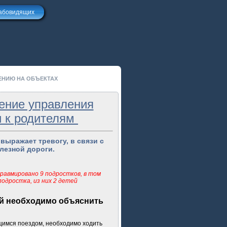
лабовидящих
ЕНИЮ НА ОБЪЕКТАХ
ние управления
и к родителям
выражает тревогу, в связи с
лезной дороги.
равмировано 9 подростков, в том
подростка, из них 2 детей
ей необходимо объяснить
имся поездом, необходимо ходить