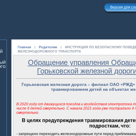
Версия для с
Главная
::
Родителям
::
ИНСТРУКЦИЯ ПО БЕЗОПАСНОМУ ПОВЕД
ОЙ
ЖЕЛЕЗНОДОРОЖНОГО ТРАНСПОРТА
Обращение управления Обраще
НЫЙ
ОГО
Горьковской железной дорог
Горьковская железная дорога – филиал ОАО «РЖД» 
травмированием детей на объектах же
В 2020 году от движущихся поездов и воздействия электротока т
числе 6 детей смертельно.
С начала 2021 года уже пострадало 4 
смертельно.
В целях предупреждения травмирования дет
подросткам, что:
- запрещено переходить железнодорожные пути перед приближающ