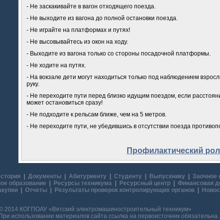
- Не заскакивайте в вагон отходящего поезда.
- Не выходите из вагона до полной остановки поезда.
- Не играйте на платформах и путях!
- Не высовывайтесь из окон на ходу.
- Выходите из вагона только со стороны посадочной платформы.
- Не ходите на путях.
- На вокзале дети могут находиться только под наблюдением взросл
руку.
- Не переходите пути перед близко идущим поездом, если расстояни
может остановиться сразу!
- Не подходите к рельсам ближе, чем на 5 метров.
- Не переходите пути, не убедившись в отсутствии поезда противо
Профилактический рол
стория
|
Документы
|
Абитуриенту
|
Студенту
|
Выпускнику
|
Заочное 
ое образование
|
Ресурсы техникума
|
Ресурсный центр
|
Финансовая д
акупки
|
Отчеты
|
Результаты проверок контролирующих органов
|
Новос
© 2014 КОГПОАУ «Вятский электромашиностроительный техникум»
При использовании материалов сайта ссылка на первоисточник обязательна.