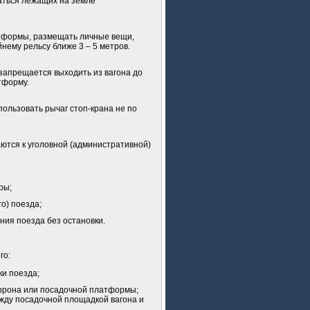
аться лежащих на земле
латформы, размещать личные вещи,
нему рельсу ближе 3 – 5 метров.
 запрещается выходить из вагона до
тформу.
пользовать рычаг стоп-крана не по
ются к уголовной (административной)
.
гры;
о) поезда;
ния поезда без остановки.
го:
ки поезда;
перрона или посадочной платформы;
ежду посадочной площадкой вагона и