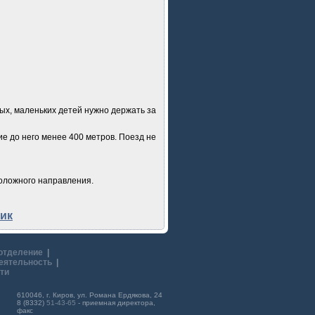
ых, маленьких детей нужно держать за
е до него менее 400 метров. Поезд не
положного направления.
ик
отделение
|
еятельность
|
ти
610046, г. Киров, ул. Романа Ердякова, 24
8 (8332)
51-43-65
- приемная директора,
факс