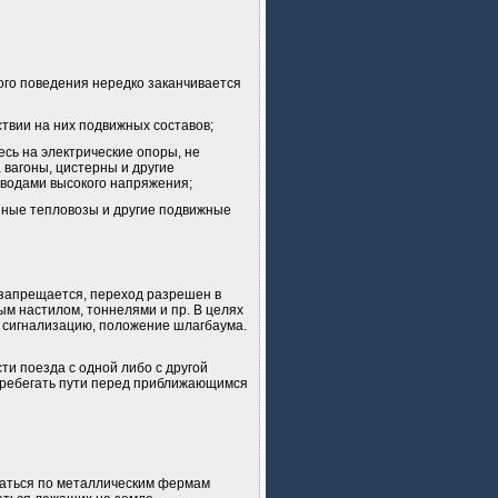
ого поведения нередко заканчивается
твии на них подвижных составов;
сь на электрические опоры, не
 вагоны, цистерны и другие
оводами высокого напряжения;
нные тепловозы и другие подвижные
 запрещается, переход разрешен в
м настилом, тоннелями и пр. В целях
 сигнализацию, положение шлагбаума.
ти поезда с одной либо с другой
перебегать пути перед приближающимся
маться по металлическим фермам