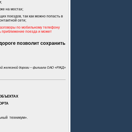
;
же на мостах;
их поездов, так как можно попасть в
онтактной сети;
разговоры по мобильному телефону
ь приближение поезда и может
дороге позволит сохранить
ой железной дороги – филиала ОАО «РЖД»
ОБЪЕКТАХ
ОРТА
й
ный техникум».