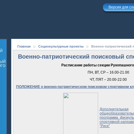
Версия для с
Главная
::
Социокультурные проекты
::
Военно-патриотический 
ОЙ
Военно-патриотический поисковый сп
НЫЙ
Расписание работы секции Рукопашного 
ОГО
ПН, ВТ, СР – 16.00-21.00
ЧТ, ПЯТ – 20.00-22.00
ПОЛОЖЕНИЕ
о военно-патриотическом поисковом спортивном к
Дополнительная
общеобразователь
программа физкуль
спортивной направ
"Риск"