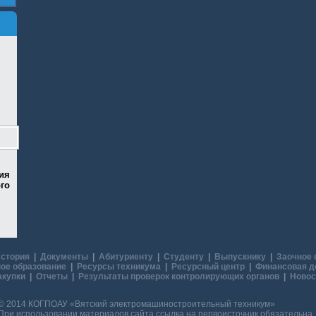
ия
го
стория
|
Документы
|
Абитуриенту
|
Студенту
|
Выпускнику
|
Заочное 
ое образование
|
Ресурсы техникума
|
Ресурсный центр
|
Финансовая д
акупки
|
Отчеты
|
Результаты проверок контролирующих органов
|
Новос
© 2014 КОГПОАУ «Вятский электромашиностроительный техникум»
При использовании материалов сайта ссылка на первоисточник обязательна.