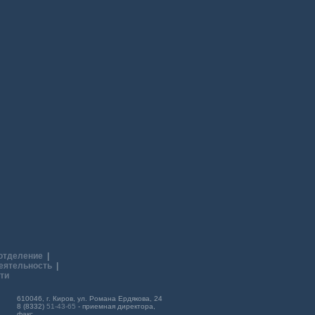
отделение
|
еятельность
|
ти
610046, г. Киров, ул. Романа Ердякова, 24
8 (8332)
51-43-65
- приемная директора,
факс