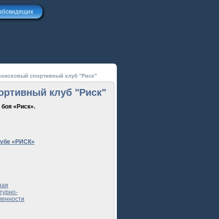
лабовидящих
поисковый спортивный клуб "Риск"
ортивный клуб "Риск"
боя «Риск».
лубе «РИСК»
ная
турно-
ленности