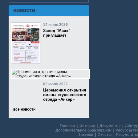
НОВОСТИ
14 июля 2026
Завод "Маяк"
приглашает
03 июля 2026
Церемония открытия
смены студенческого
отряда «Анкер»
все новости
Главная
|
История
|
Документы
|
Абитур
Дополнительное образование
|
Ресурсы те
Закупки
|
Отчеты
|
Результаты