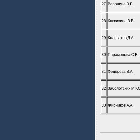
27
Воронина В.Б.
28
Кассихина В.В.
29
Колеватов Д.А.
30
Парамонова С.В.
31
Федорова В.А.
32
Заболотских М.Ю.
33
Жирников А.А.