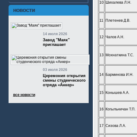
10
Шихалева Л.Н.
НОВОСТИ
11
Плетенев Д.В.
14 июля 2026
12
Чалов А.Н.
Завод "Маяк"
приглашает
13
Мохнаткина Т.С.
03 июля 2026
14
Барминова И.Н.
Церемония открытия
смены студенческого
отряда «Анкер»
15
Конышев А.А.
все новости
16
Когыльничан Т.П.
17
Сизова Л.А.