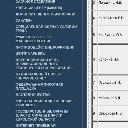
ЗАОЧНОЕ ОТДЕЛЕНИЕ
3
Лопатина Н.В.
УЧЕБНЫЙ ЦЕНТР (МФЦПК)
ДОПОЛНИТЕЛЬНОЕ ОБРАЗОВАНИЕ
4
Киселькова В.П.
ЗАКУПКИ
СПЕЦИАЛЬНАЯ ОЦЕНКА УСЛОВИЙ
ТРУДА
5
Клабукова О.А.
РУМО ПО УГС 15.00.00
МАШИНОСТРОЕНИЕ
ПРОТИВОДЕЙСТВИЕ КОРРУПЦИИ
ЦЕНТР КАРЬЕРЫ
6
Колбина Н.Н.
ВСЕРОССИЙСКИЙ ДЕНЬ
ПРОФЕССИОНАЛЬНОГО
ТЕХНИЧЕСКОГО ОБРАЗОВАНИЯ
НАЦИОНАЛЬНЫЙ ПРОЕКТ
"ОБРАЗОВАНИЕ"
7
Русакова В.И.
ФЕДЕРАЛЬНАЯ ПИЛОТНАЯ
ПЛОЩАДКА
НАСТАВНИЧЕСТВО
8
Машкина А.Д.
УЧЕБНО-ПРОИЗВОДСТВЕННЫЙ
КОМПЛЕКС
ГОСУДАРСТВЕННЫЕ ОРГАНЫ
9
Симонова Н.В.
ВЛАСТИ. ОРГАНЫ ВЛАСТИ
КИРОВСКОЙ ОБЛАСТИ
ИНТЕРНЕТ-ПРИЁМНАЯ