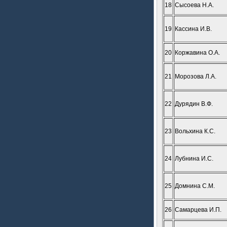
18
Сысоева Н.А.
19
Кассина И.В.
20
Коржавина О.А.
21
Морозова Л.А.
22
Дурядин В.Ф.
23
Вольхина К.С.
24
Лубнина И.С.
25
Домнина С.М.
26
Самарцева И.П.