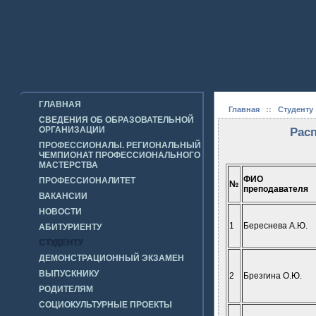
ГЛАВНАЯ
Главная
::
Студенту
СВЕДЕНИЯ ОБ ОБРАЗОВАТЕЛЬНОЙ
ОРГАНИЗАЦИИ
Расп
ПРОФЕССИОНАЛЫ. РЕГИОНАЛЬНЫЙ
ЧЕМПИОНАТ ПРОФЕССИОНАЛЬНОГО
МАСТЕРСТВА
ФИО
ПРОФЕССИОНАЛИТЕТ
№
преподавателя
ВАКАНСИИ
НОВОСТИ
1
Береснева А.Ю.
АБИТУРИЕНТУ
СТУДЕНТУ
ДЕМОНСТРАЦИОННЫЙ ЭКЗАМЕН
ВЫПУСКНИКУ
2
Брезгина О.Ю.
РОДИТЕЛЯМ
СОЦИОКУЛЬТУРНЫЕ ПРОЕКТЫ