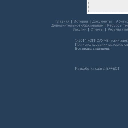
Главная
|
История
|
Документы
|
Абитур
Дополнительное образование
|
Ресурсы те
Закупки
|
Отчеты
|
Результаты
© 2014 КОГПОАУ «Вятский эле
При использовании материалов 
Все права защищены.
Разработка сайта:
EFFECT