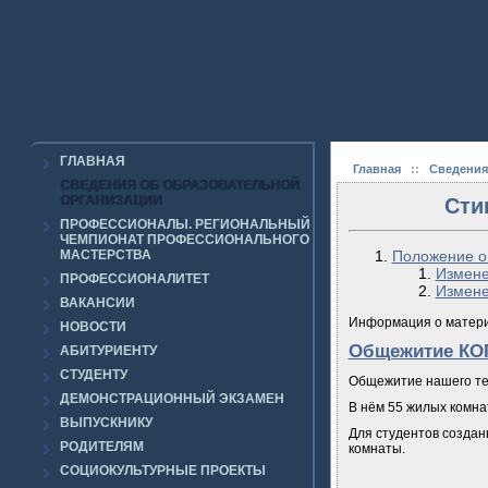
ГЛАВНАЯ
Главная
::
Сведения
СВЕДЕНИЯ ОБ ОБРАЗОВАТЕЛЬНОЙ
ОРГАНИЗАЦИИ
Сти
ПРОФЕССИОНАЛЫ. РЕГИОНАЛЬНЫЙ
ЧЕМПИОНАТ ПРОФЕССИОНАЛЬНОГО
МАСТЕРСТВА
Положение о
Измене
ПРОФЕССИОНАЛИТЕТ
Измене
ВАКАНСИИ
Информация о матери
НОВОСТИ
Общежитие КО
АБИТУРИЕНТУ
СТУДЕНТУ
Общежитие нашего техн
ДЕМОНСТРАЦИОННЫЙ ЭКЗАМЕН
В нём 55 жилых комна
ВЫПУСКНИКУ
Для студентов создан
РОДИТЕЛЯМ
комнаты.
СОЦИОКУЛЬТУРНЫЕ ПРОЕКТЫ