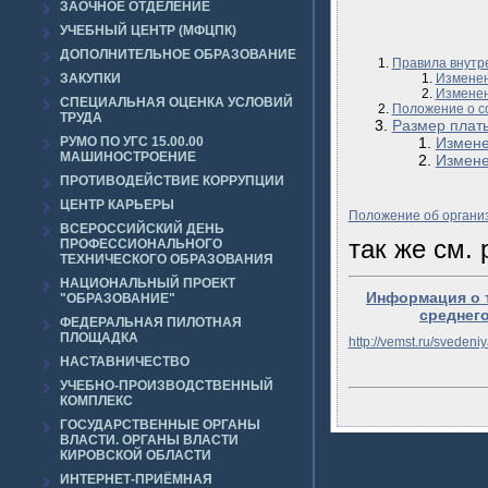
ЗАОЧНОЕ ОТДЕЛЕНИЕ
УЧЕБНЫЙ ЦЕНТР (МФЦПК)
ДОПОЛНИТЕЛЬНОЕ ОБРАЗОВАНИЕ
Правила внутр
ЗАКУПКИ
Изменен
Изменен
СПЕЦИАЛЬНАЯ ОЦЕНКА УСЛОВИЙ
Положение о с
ТРУДА
Размер плат
РУМО ПО УГС 15.00.00
Измен
МАШИНОСТРОЕНИЕ
Измен
ПРОТИВОДЕЙСТВИЕ КОРРУПЦИИ
ЦЕНТР КАРЬЕРЫ
Положение об органи
ВСЕРОССИЙСКИЙ ДЕНЬ
так же см.
ПРОФЕССИОНАЛЬНОГО
ТЕХНИЧЕСКОГО ОБРАЗОВАНИЯ
НАЦИОНАЛЬНЫЙ ПРОЕКТ
Информация о 
"ОБРАЗОВАНИЕ"
среднег
ФЕДЕРАЛЬНАЯ ПИЛОТНАЯ
ПЛОЩАДКА
http://vemst.ru/svedeniy
НАСТАВНИЧЕСТВО
УЧЕБНО-ПРОИЗВОДСТВЕННЫЙ
КОМПЛЕКС
ГОСУДАРСТВЕННЫЕ ОРГАНЫ
ВЛАСТИ. ОРГАНЫ ВЛАСТИ
КИРОВСКОЙ ОБЛАСТИ
ИНТЕРНЕТ-ПРИЁМНАЯ