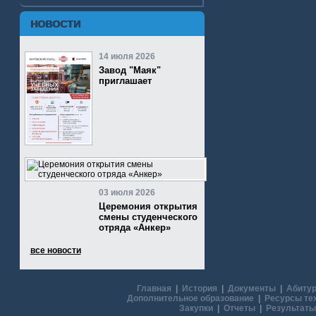
НОВОСТИ
14 июля 2026
Завод "Маяк"
приглашает
03 июля 2026
Церемония открытия
смены студенческого
отряда «Анкер»
все новости
Главная
|
История
|
Документы
|
Абитур
Дополнительное образование
|
Ресурсы те
Закупки
|
Отчеты
|
Результаты