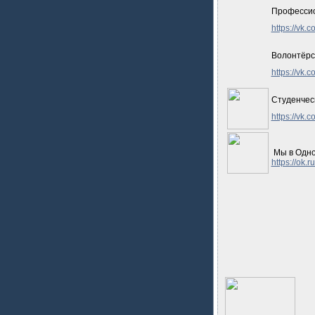
Профессио
https://vk.
Волонтёрс
https://vk.
Студенчес
https://vk.
Мы в Одно
https://ok