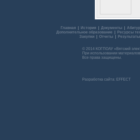
Главная
|
История
|
Документы
|
Абитур
Дополнительное образование
|
Ресурсы те
Закупки
|
Отчеты
|
Результаты
© 2014 КОГПОАУ «Вятский эле
При использовании материалов 
Все права защищены.
Разработка сайта:
EFFECT