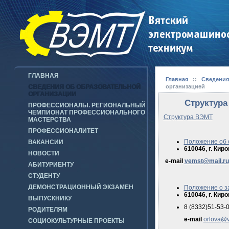
ГЛАВНАЯ
Главная
::
Сведения
СВЕДЕНИЯ ОБ ОБРАЗОВАТЕЛЬНОЙ
организацией
ОРГАНИЗАЦИИ
Структура
ПРОФЕССИОНАЛЫ. РЕГИОНАЛЬНЫЙ
ЧЕМПИОНАТ ПРОФЕССИОНАЛЬНОГО
Структура ВЭМТ
МАСТЕРСТВА
ПРОФЕССИОНАЛИТЕТ
Положение об 
ВАКАНСИИ
610046, г. Киро
НОВОСТИ
e-mail
vemst@mail.ru
АБИТУРИЕНТУ
СТУДЕНТУ
ДЕМОНСТРАЦИОННЫЙ ЭКЗАМЕН
Положение о з
610046, г. Киро
ВЫПУСКНИКУ
8 (8332)51-53-
РОДИТЕЛЯМ
e-mail
orlova@v
СОЦИОКУЛЬТУРНЫЕ ПРОЕКТЫ