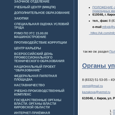
ЗАОЧНОЕ ОТДЕЛЕНИЕ
УЧЕБНЫЙ ЦЕНТР (МФЦПК)
ПОЛОЖЕНИЕ об 
прикладных кв
ДОПОЛНИТЕЛЬНОЕ ОБРАЗОВАНИЕ
610046, г. Киро
ЗАКУПКИ
тел.
,
факс
8 (8
СПЕЦИАЛЬНАЯ ОЦЕНКА УСЛОВИЙ
e-mail
mfcpk@v
ТРУДА
https://vk.com/mf
РУМО ПО УГС 15.00.00
МАШИНОСТРОЕНИЕ
ПРОТИВОДЕЙСТВИЕ КОРРУПЦИИ
ЦЕНТР КАРЬЕРЫ
так же см. раздел
Пол
ВСЕРОССИЙСКИЙ ДЕНЬ
ПРОФЕССИОНАЛЬНОГО
ТЕХНИЧЕСКОГО ОБРАЗОВАНИЯ
Органы у
НАЦИОНАЛЬНЫЙ ПРОЕКТ
"ОБРАЗОВАНИЕ"
ФЕДЕРАЛЬНАЯ ПИЛОТНАЯ
ПЛОЩАДКА
8 (8332) 51-53-05
– #2
НАСТАВНИЧЕСТВО
vemst@mail.ru
УЧЕБНО-ПРОИЗВОДСТВЕННЫЙ
kazakova@vemst.ru
КОМПЛЕКС
610046, г. Киров, ул.
ГОСУДАРСТВЕННЫЕ ОРГАНЫ
ВЛАСТИ. ОРГАНЫ ВЛАСТИ
КИРОВСКОЙ ОБЛАСТИ
П
ИНТЕРНЕТ-ПРИЁМНАЯ
П