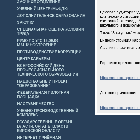
ЗАОЧНОЕ ОТДЕЛЕНИЕ
УЧЕБНЫЙ ЦЕНТР (МФЦПК)
Целевая аудитория: де
ДОПОЛНИТЕЛЬНОЕ ОБРАЗОВАНИЕ
критические ситуации
состояний в период о
ЗАКУПКИ
школьного и дошкольн
СПЕЦИАЛЬНАЯ ОЦЕНКА УСЛОВИЙ
Также “Заступник” можн
ТРУДА
Видеоинструкция как 
РУМО ПО УГС 15.00.00
МАШИНОСТРОЕНИЕ
Ссылки на скачивание
ПРОТИВОДЕЙСТВИЕ КОРРУПЦИИ
ЦЕНТР КАРЬЕРЫ
Взрослое приложени
ВСЕРОССИЙСКИЙ ДЕНЬ
ПРОФЕССИОНАЛЬНОГО
ТЕХНИЧЕСКОГО ОБРАЗОВАНИЯ
https://redirect.appm
НАЦИОНАЛЬНЫЙ ПРОЕКТ
"ОБРАЗОВАНИЕ"
ФЕДЕРАЛЬНАЯ ПИЛОТНАЯ
Детское приложение
ПЛОЩАДКА
НАСТАВНИЧЕСТВО
https://redirect.appm
УЧЕБНО-ПРОИЗВОДСТВЕННЫЙ
КОМПЛЕКС
ГОСУДАРСТВЕННЫЕ ОРГАНЫ
ВЛАСТИ. ОРГАНЫ ВЛАСТИ
КИРОВСКОЙ ОБЛАСТИ
ИНТЕРНЕТ-ПРИЁМНАЯ