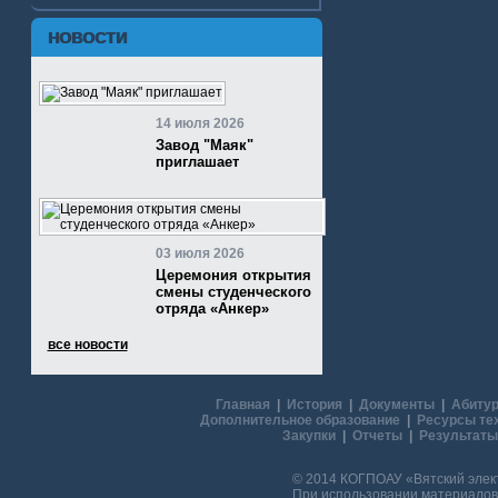
НОВОСТИ
14 июля 2026
Завод "Маяк"
приглашает
03 июля 2026
Церемония открытия
смены студенческого
отряда «Анкер»
все новости
Главная
|
История
|
Документы
|
Абитур
Дополнительное образование
|
Ресурсы те
Закупки
|
Отчеты
|
Результаты
© 2014 КОГПОАУ «Вятский эле
При использовании материалов 