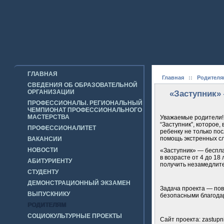
ГЛАВНАЯ
Главная
::
Родителя
СВЕДЕНИЯ ОБ ОБРАЗОВАТЕЛЬНОЙ
ОРГАНИЗАЦИИ
«Заступник»
ПРОФЕССИОНАЛЫ. РЕГИОНАЛЬНЫЙ
ЧЕМПИОНАТ ПРОФЕССИОНАЛЬНОГО
МАСТЕРСТВА
Уважаемые родители!
“Заступник”, которое
ПРОФЕССИОНАЛИТЕТ
ребенку не только пос
помощь экстренных слу
ВАКАНСИИ
НОВОСТИ
«Заступник» — беспл
в возрасте от 4 до 18
АБИТУРИЕНТУ
получить незамедлит
СТУДЕНТУ
ДЕМОНСТРАЦИОННЫЙ ЭКЗАМЕН
Задача проекта — пов
ВЫПУСКНИКУ
безопасными благодар
РОДИТЕЛЯМ
СОЦИОКУЛЬТУРНЫЕ ПРОЕКТЫ
Сайт проекта: zastupni