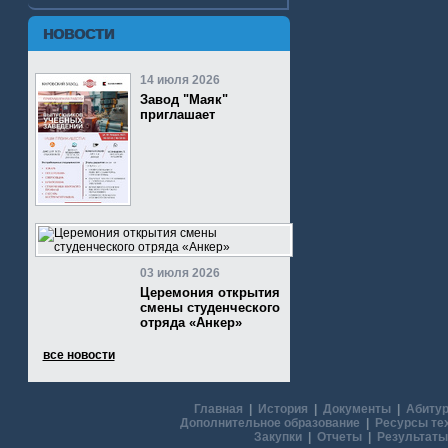
НОВОСТИ
14 июля 2026
Завод "Маяк"
приглашает
03 июля 2026
Церемония открытия
смены студенческого
отряда «Анкер»
все новости
Главная
|
История
|
Документы
|
Абитур
Дополнительное образование
|
Ресурсы те
Закупки
|
Отчеты
|
Результаты