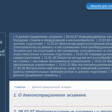
Версия для с
|
О демонстрационном экзамене
|
09.02.07 Информационные си
Наладчик станков и оборудования в механообработке
|
22.02.06
ОЙ
заочное отделение)
|
11.01.01 Монтажник радиоэлектронной апп
Электромонтер по ремонту и обслуживанию электрооборудования
Техническая эксплуатация и обслуживание электрического и эле
НЫЙ
отраслям) (очное и заочное отделение)
|
15.01.05 Сварщик ручно
ОГО
сварки (наплавки)
|
15.01.38 Оператор-наладчик металлообраб
на станках с числовым программным управлением
|
15.01.34 Ф
программным управлением
|
15.01.31 Мастер контрольноизмери
27.02.06 Метрологический контроль средств измерений (заочное 
работы измерительных приборов (очное и заочное отделение)
|
Демонстрационного экзамена
|
Главная
::
Демонстрационный экзамен
1. О демонстрационном экзамене.
2. 09.02.07 Информационные системы и прог