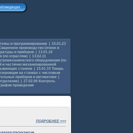
лабовидящих
стемы и программирование
|
15.01.23
 Сварочное производство (очное и
аратуры и приборов
|
13.01.10
 (по отраслям)
|
13.02.11
ктромеханического оборудования (по
й и частично механизированной
атывающих станков
|
15.01.33 Токарь
резеровщик на станках с числовым
тельных приборов и автоматики
|
отделение)
|
27.02.06 Контроль
График проведения
ПОДРОБНЕЕ >>>
раммирование.