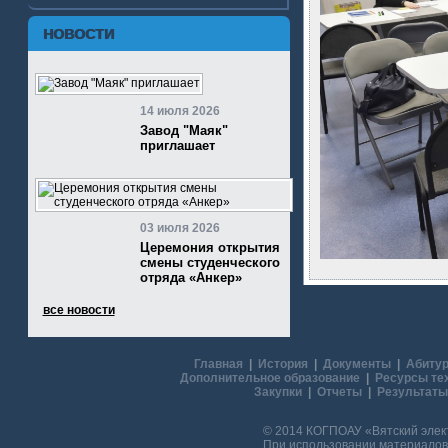
НОВОСТИ
14 июля 2026
Завод "Маяк"
приглашает
03 июля 2026
Церемония открытия
смены студенческого
отряда «Анкер»
все новости
Главная
|
История
|
Документы
|
Абитур
Дополнительное образование
|
Ресурсы те
Закупки
|
Отчеты
|
Результаты
© 2014 КОГПОАУ «Вятский эле
При использовании материалов 