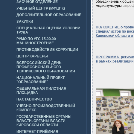
объединённых общей 
ЗАОЧНОЕ ОТДЕЛЕНИЕ
медиакультуры в про
УЧЕБНЫЙ ЦЕНТР (МФЦПК)
ДОПОЛНИТЕЛЬНОЕ ОБРАЗОВАНИЕ
ЗАКУПКИ
ПОЛОЖЕНИЕ о провед
СПЕЦИАЛЬНАЯ ОЦЕНКА УСЛОВИЙ
специалистов по во
ТРУДА
Кировской области в
РУМО ПО УГС 15.00.00
МАШИНОСТРОЕНИЕ
ПРОТИВОДЕЙСТВИЕ КОРРУПЦИИ
ЦЕНТР КАРЬЕРЫ
ПРОГРАММА
региона
в рамках реализаци
ВСЕРОССИЙСКИЙ ДЕНЬ
ПРОФЕССИОНАЛЬНОГО
ТЕХНИЧЕСКОГО ОБРАЗОВАНИЯ
НАЦИОНАЛЬНЫЙ ПРОЕКТ
"ОБРАЗОВАНИЕ"
ФЕДЕРАЛЬНАЯ ПИЛОТНАЯ
ПЛОЩАДКА
НАСТАВНИЧЕСТВО
УЧЕБНО-ПРОИЗВОДСТВЕННЫЙ
КОМПЛЕКС
ГОСУДАРСТВЕННЫЕ ОРГАНЫ
ВЛАСТИ. ОРГАНЫ ВЛАСТИ
КИРОВСКОЙ ОБЛАСТИ
ИНТЕРНЕТ-ПРИЁМНАЯ