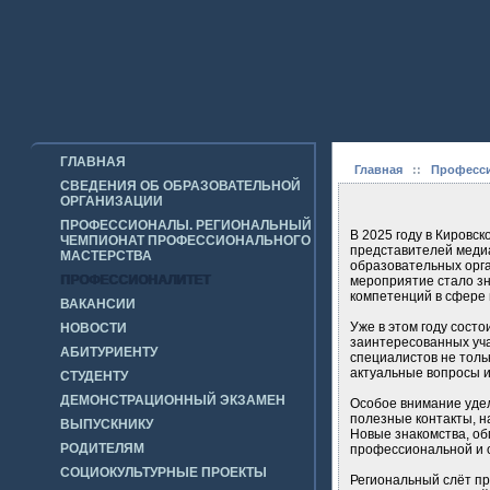
ГЛАВНАЯ
Главная
::
Професси
СВЕДЕНИЯ ОБ ОБРАЗОВАТЕЛЬНОЙ
ОРГАНИЗАЦИИ
ПРОФЕССИОНАЛЫ. РЕГИОНАЛЬНЫЙ
В 2025 году в Кировс
ЧЕМПИОНАТ ПРОФЕССИОНАЛЬНОГО
представителей меди
МАСТЕРСТВА
образовательных орга
ПРОФЕССИОНАЛИТЕТ
мероприятие стало з
компетенций в сфере
ВАКАНСИИ
Уже в этом году сост
НОВОСТИ
заинтересованных уча
АБИТУРИЕНТУ
специалистов не толь
актуальные вопросы и
СТУДЕНТУ
ДЕМОНСТРАЦИОННЫЙ ЭКЗАМЕН
Особое внимание удел
полезные контакты, н
ВЫПУСКНИКУ
Новые знакомства, об
РОДИТЕЛЯМ
профессиональной и о
СОЦИОКУЛЬТУРНЫЕ ПРОЕКТЫ
Региональный слёт пр