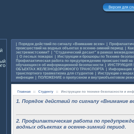
Версия для с
|
Порядок действий по сигналу «Внимание всем»
|
Профилактиче
происшествий на водных объектах в осенне-зимний период
|
Как
ОЙ
экстремистскими?
|
"Студенческий десант" в рамках межведом
|
О лесных пожарах
|
Инструкции и брошюры по Технике безопа
Профилактическая работа по предупреждению происшествий на
НЫЙ
обучающихся об информационной безопасности
|
ИНСТРУКЦИЯ
ОГО
ОБЪЕКТАХ ЖЕЛЕЗНОДОРОЖНОГО ТРАНСПОРТА
|
Информация п
транспортного травматизма для студентов
|
Инструкции о мерах
инфекции
|
ПОЛОЖЕНИЕ о пропускном и внутриобъектовом реж
Главная
::
Студенту
::
Инструкции по технике безопасности и и
1. Порядок действий по сигналу «Внимание в
2. Профилактическая работа по предупрежд
водных объектах в осенне-зимний период.