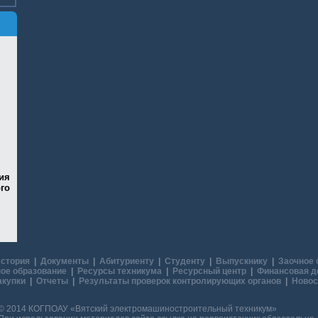
ия
го
стория
|
Документы
|
Абитуриенту
|
Студенту
|
Выпускнику
|
Заочное 
ое образование
|
Ресурсы техникума
|
Ресурсный центр
|
Финансовая д
акупки
|
Отчеты
|
Результаты проверок контролирующих органов
|
Новос
© 2014 КОГПОАУ «Вятский электромашиностроительный техникум»