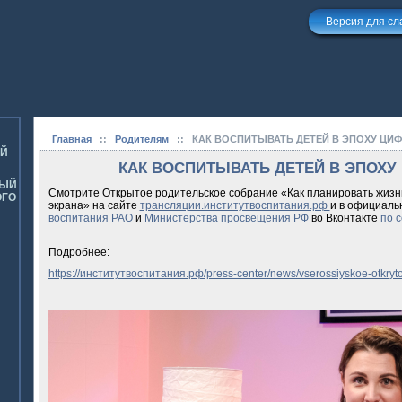
Версия для с
Главная
::
Родителям
::
КАК ВОСПИТЫВАТЬ ДЕТЕЙ В ЭПОХУ ЦИ
ОЙ
КАК ВОСПИТЫВАТЬ ДЕТЕЙ В ЭПОХ
НЫЙ
Смотрите Открытое родительское собрание «Как планировать жизнь
ОГО
экрана» на сайте
трансляции.институтвоспитания.рф
и в официаль
воспитания РАО
и
Министерства просвещения РФ
во Вконтакте
по 
Подробнее:
https://институтвоспитания.рф/press-center/news/vserossiyskoe-otkryto