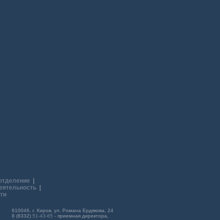
отделение
|
еятельность
|
ти
610046, г. Киров, ул. Романа Ердякова, 24
8 (8332)
51-43-65
- приемная директора,