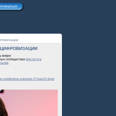
лабовидящих
ФРОВИЗАЦИИ
У ЦИФРОВИЗАЦИИ
 вокруг
ных сообществах
Института
ссылке
.
e-roditelskoe-sobranie-27may22-itogi/