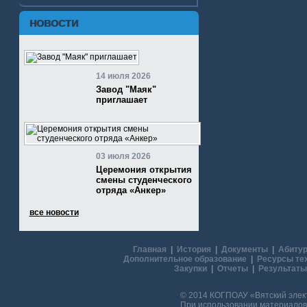
НОВОСТИ
14 июля 2026
Завод "Маяк"
приглашает
03 июля 2026
Церемония открытия
смены студенческого
отряда «Анкер»
все новости
Главная
|
История
|
Документы
|
Абитур
Дополнительное образование
|
Ресурсы те
Закупки
|
Отчеты
|
Результаты
© 2014 КОГПОАУ «Вятский эле
При использовании материалов 