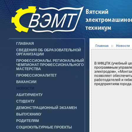
ГЛАВНАЯ
Главная
::
Новости
СВЕДЕНИЯ ОБ ОБРАЗОВАТЕЛЬНОЙ
ОРГАНИЗАЦИИ
ПРОФЕССИОНАЛЫ. РЕГИОНАЛЬНЫЙ
В МФЦПК (учебный це
ЧЕМПИОНАТ ПРОФЕССИОНАЛЬНОГО
программным управле
МАСТЕРСТВА
электродом», «Монт
ПРОФЕССИОНАЛИТЕТ
позволяет обеспечить
работодателей и гибк
ВАКАНСИИ
предприятиям города 
НОВОСТИ
АБИТУРИЕНТУ
СТУДЕНТУ
ДЕМОНСТРАЦИОННЫЙ ЭКЗАМЕН
ВЫПУСКНИКУ
РОДИТЕЛЯМ
СОЦИОКУЛЬТУРНЫЕ ПРОЕКТЫ