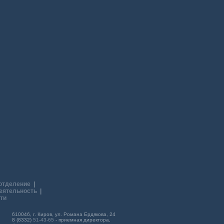
отделение
|
еятельность
|
ти
610046, г. Киров, ул. Романа Ердякова, 24
8 (8332)
51-43-65
- приемная директора,