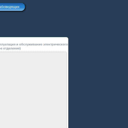
лабовидящих
ксплуатация и обслуживание электрического
ое отделение)