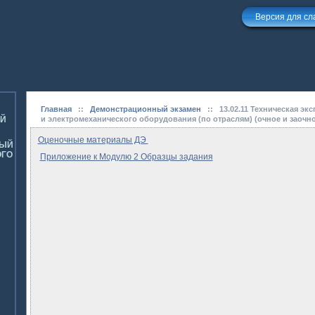
Версия для с
Главная
::
Демонстрационный экзамен
::
13.02.11 Техническая э
ОЙ
и электромеханического оборудования (по отраслям) (очное и заочн
Оценочные материалы ДЭ
НЫЙ
ОГО
Приложение к Модулю 2 Образцы задания