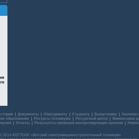
ия
го
стория
|
Документы
|
Абитуриенту
|
Студенту
|
Выпускнику
|
Заочное 
ое образование
|
Ресурсы техникума
|
Ресурсный центр
|
Финансовая д
акупки
|
Отчеты
|
Результаты проверок контролирующих органов
|
Новос
© 2014 КОГПОАУ «Вятский электромашиностроительный техникум»