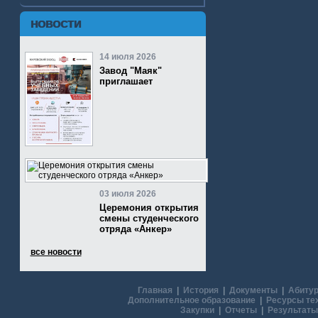
НОВОСТИ
14 июля 2026
Завод "Маяк"
приглашает
03 июля 2026
Церемония открытия
смены студенческого
отряда «Анкер»
все новости
Главная
|
История
|
Документы
|
Абитур
Дополнительное образование
|
Ресурсы те
Закупки
|
Отчеты
|
Результаты