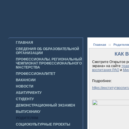
ГЛАВНАЯ
Главная
::
Родителя
СВЕДЕНИЯ ОБ ОБРАЗОВАТЕЛЬНОЙ
ОРГАНИЗАЦИИ
КАК 
ПРОФЕССИОНАЛЫ. РЕГИОНАЛЬНЫЙ
Смотрите Открытое ро
ЧЕМПИОНАТ ПРОФЕССИОНАЛЬНОГО
экрана» на сайте
тран
МАСТЕРСТВА
воспитания РАО
и
Мин
ПРОФЕССИОНАЛИТЕТ
ВАКАНСИИ
Подробнее:
НОВОСТИ
https://институтвоспит
АБИТУРИЕНТУ
СТУДЕНТУ
ДЕМОНСТРАЦИОННЫЙ ЭКЗАМЕН
ВЫПУСКНИКУ
РОДИТЕЛЯМ
СОЦИОКУЛЬТУРНЫЕ ПРОЕКТЫ