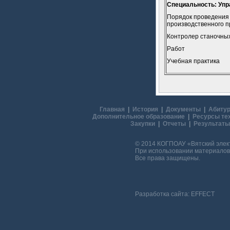
Специальность: Упр
Порядок проведения 
производственного п
Контролер станочных
Работ
Учебная практика
Главная
|
История
|
Документы
|
Абитур
Дополнительное образование
|
Ресурсы те
Закупки
|
Отчеты
|
Результаты
© 2014 КОГПОАУ «Вятский эле
При использовании материалов 
Все права защищены.
Разработка сайта:
EFFECT