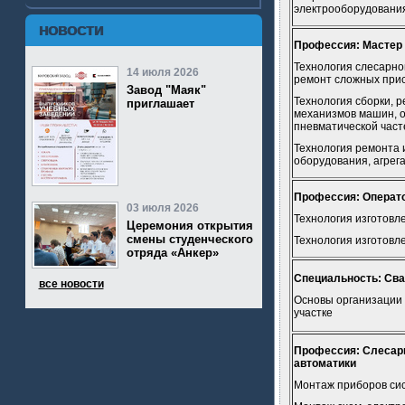
электрооборудования
НОВОСТИ
Профессия: Мастер
Технология слесарно
14 июля 2026
ремонт сложных прис
Завод "Маяк"
Технология сборки, р
приглашает
механизмов машин, о
пневматической част
Технология ремонта 
оборудования, агрег
Профессия:
Операт
03 июля 2026
Технология изготовл
Церемония открытия
смены студенческого
Технология изготовл
отряда «Анкер»
Специальность: Сва
все новости
Основы организации 
участке
Профессия: Слесарь
автоматики
Монтаж приборов си