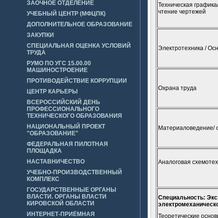
ЗАОЧНОЕ ОТДЕЛЕНИЕ
Техническая графика
чтение чертежей
УЧЕБНЫЙ ЦЕНТР (МФЦПК)
ДОПОЛНИТЕЛЬНОЕ ОБРАЗОВАНИЕ
ЗАКУПКИ
СПЕЦИАЛЬНАЯ ОЦЕНКА УСЛОВИЙ
Электротехника / Ос
ТРУДА
РУМО ПО УГС 15.00.00
МАШИНОСТРОЕНИЕ
ПРОТИВОДЕЙСТВИЕ КОРРУПЦИИ
Охрана труда
ЦЕНТР КАРЬЕРЫ
ВСЕРОССИЙСКИЙ ДЕНЬ
ПРОФЕССИОНАЛЬНОГО
ТЕХНИЧЕСКОГО ОБРАЗОВАНИЯ
НАЦИОНАЛЬНЫЙ ПРОЕКТ
Материаловедение/ 
"ОБРАЗОВАНИЕ"
ФЕДЕРАЛЬНАЯ ПИЛОТНАЯ
ПЛОЩАДКА
НАСТАВНИЧЕСТВО
Аналоговая схемотех
УЧЕБНО-ПРОИЗВОДСТВЕННЫЙ
КОМПЛЕКС
ГОСУДАРСТВЕННЫЕ ОРГАНЫ
ВЛАСТИ. ОРГАНЫ ВЛАСТИ
Специальность: Экс
КИРОВСКОЙ ОБЛАСТИ
электромеханическо
ИНТЕРНЕТ-ПРИЁМНАЯ
Теоретические основ