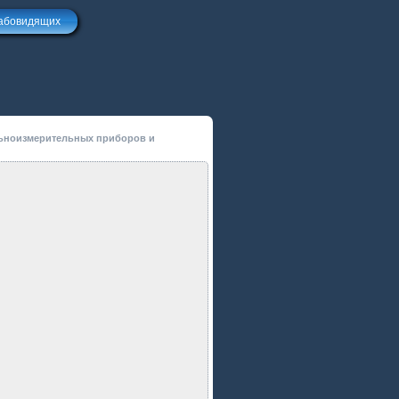
лабовидящих
льноизмерительных приборов и