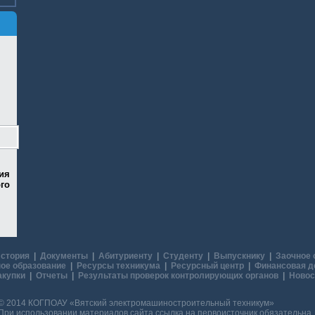
ия
го
стория
|
Документы
|
Абитуриенту
|
Студенту
|
Выпускнику
|
Заочное 
ое образование
|
Ресурсы техникума
|
Ресурсный центр
|
Финансовая д
акупки
|
Отчеты
|
Результаты проверок контролирующих органов
|
Новос
© 2014 КОГПОАУ «Вятский электромашиностроительный техникум»
При использовании материалов сайта ссылка на первоисточник обязательна.