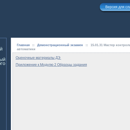
Версия для с
Главная
::
Демонстрационный экзамен
::
15.01.31 Мастер контро
ОЙ
автоматики
Оценочные материалы ДЭ
НЫЙ
ОГО
Приложение к Модулю 2 Образцы задания