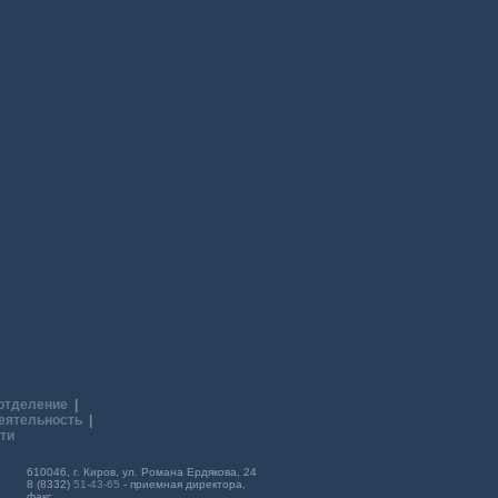
отделение
|
еятельность
|
ти
610046, г. Киров, ул. Романа Ердякова, 24
8 (8332)
51-43-65
- приемная директора,
факс