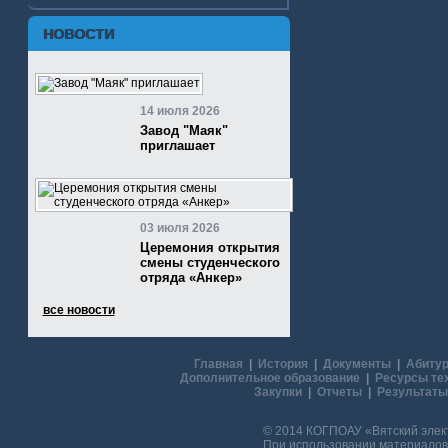
НОВОСТИ
14 июля 2026
Завод "Маяк"
приглашает
03 июля 2026
Церемония открытия
смены студенческого
отряда «Анкер»
все новости
Главная
|
История
|
Документы
|
Абитур
Дополнительное образование
|
Ресурсы те
Закупки
|
Отчеты
|
Результаты
© 2014 КОГПОАУ «Вятский эле
При использовании материалов 