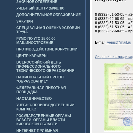
ЗАОЧНОЕ ОТДЕЛЕНИЕ
УЧЕБНЫЙ ЦЕНТР (МФЦПК)
8 (8332) 51-53-05
– #2
ДОПОЛНИТЕЛЬНОЕ ОБРАЗОВАНИЕ
8 (8332) 62-68-65
– пр
ЗАКУПКИ
8 (8332) 51-53-05
– #2
8 (8332) 51-53-05
– #2
СПЕЦИАЛЬНАЯ ОЦЕНКА УСЛОВИЙ
8 (8332) 62-68-65 – п
ТРУДА
РУМО ПО УГС 15.00.00
E-mail:
vemst@mail.ru
МАШИНОСТРОЕНИЕ
ПРОТИВОДЕЙСТВИЕ КОРРУПЦИИ
ЦЕНТР КАРЬЕРЫ
Лицензия и акредита
ВСЕРОССИЙСКИЙ ДЕНЬ
ПРОФЕССИОНАЛЬНОГО
ТЕХНИЧЕСКОГО ОБРАЗОВАНИЯ
НАЦИОНАЛЬНЫЙ ПРОЕКТ
"ОБРАЗОВАНИЕ"
ФЕДЕРАЛЬНАЯ ПИЛОТНАЯ
ПЛОЩАДКА
НАСТАВНИЧЕСТВО
УЧЕБНО-ПРОИЗВОДСТВЕННЫЙ
КОМПЛЕКС
ГОСУДАРСТВЕННЫЕ ОРГАНЫ
ВЛАСТИ. ОРГАНЫ ВЛАСТИ
КИРОВСКОЙ ОБЛАСТИ
ИНТЕРНЕТ-ПРИЁМНАЯ