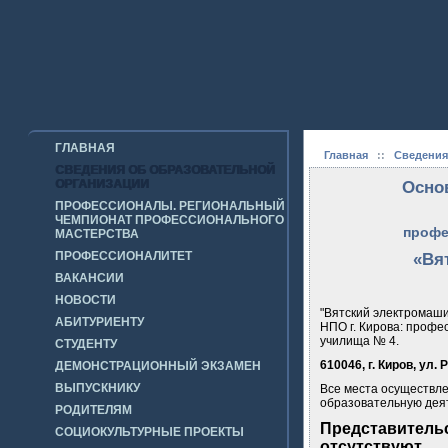
ГЛАВНАЯ
Главная
::
Сведения
СВЕДЕНИЯ ОБ ОБРАЗОВАТЕЛЬНОЙ
ОРГАНИЗАЦИИ
Осно
ПРОФЕССИОНАЛЫ. РЕГИОНАЛЬНЫЙ
ЧЕМПИОНАТ ПРОФЕССИОНАЛЬНОГО
профе
МАСТЕРСТВА
ПРОФЕССИОНАЛИТЕТ
«Вя
ВАКАНСИИ
НОВОСТИ
"Вятский электромаши
АБИТУРИЕНТУ
НПО г. Кирова: профе
училища № 4.
СТУДЕНТУ
610046, г. Киров, ул.
ДЕМОНСТРАЦИОННЫЙ ЭКЗАМЕН
ВЫПУСКНИКУ
Все места осуществле
образовательную дея
РОДИТЕЛЯМ
Представитель
СОЦИОКУЛЬТУРНЫЕ ПРОЕКТЫ
отсутствуют.