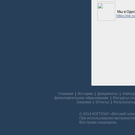
Мы в Одно
https://ok
Главная
|
История
|
Документы
|
Абитур
Дополнительное образование
|
Ресурсы те
Закупки
|
Отчеты
|
Результаты
© 2014 КОГПОАУ «Вятский эле
При использовании материалов 
Все права защищены.