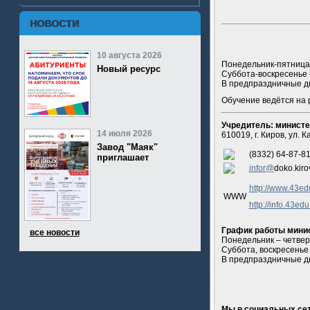
НОВОСТИ
10 августа 2026
Понедельник-пятница с
Новый ресурс
Суббота-воскресенье
В предпраздничные дн
Обучение ведётся на 
Учредитель: министе
14 июля 2026
610019, г. Киров, ул. 
Завод "Маяк"
(8332) 64-87-81
приглашает
infor@
doko.kiro
http://www.43ed
WWW
http://info.43edu
График работы минис
все новости
Понедельник – четверг 
Суббота, воскресенье
В предпраздничные дн
Мы в социальных сет