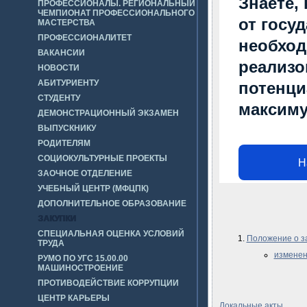
Знаете,
ПРОФЕССИОНАЛЫ. РЕГИОНАЛЬНЫЙ
ЧЕМПИОНАТ ПРОФЕССИОНАЛЬНОГО
от госу
МАСТЕРСТВА
ПРОФЕССИОНАЛИТЕТ
необход
ВАКАНСИИ
реализо
НОВОСТИ
АБИТУРИЕНТУ
потенци
СТУДЕНТУ
максим
ДЕМОНСТРАЦИОННЫЙ ЭКЗАМЕН
90-летие Кировской области
ВЫПУСКНИКУ
РОДИТЕЛЯМ
СОЦИОКУЛЬТУРНЫЕ ПРОЕКТЫ
Н
ЗАОЧНОЕ ОТДЕЛЕНИЕ
УЧЕБНЫЙ ЦЕНТР (МФЦПК)
ДОПОЛНИТЕЛЬНОЕ ОБРАЗОВАНИЕ
ЗАКУПКИ
СПЕЦИАЛЬНАЯ ОЦЕНКА УСЛОВИЙ
Положение о з
ТРУДА
изменен
РУМО ПО УГС 15.00.00
МАШИНОСТРОЕНИЕ
ПРОТИВОДЕЙСТВИЕ КОРРУПЦИИ
ЦЕНТР КАРЬЕРЫ
Локальные акты