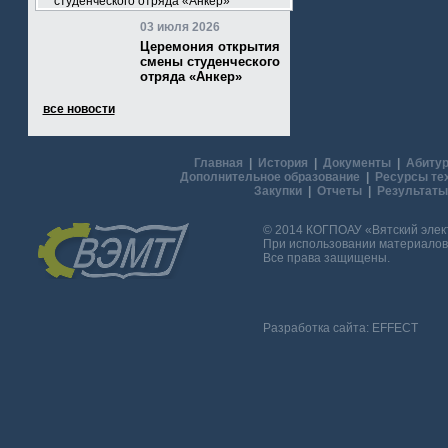
03 июля 2026
Церемония открытия
смены студенческого
отряда «Анкер»
все новости
Главная
|
История
|
Документы
|
Абитур
Дополнительное образование
|
Ресурсы те
Закупки
|
Отчеты
|
Результаты
© 2014 КОГПОАУ «Вятский эле
При использовании материалов 
Все права защищены.
Разработка сайта:
EFFECT