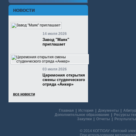
НОВОСТИ
14 июля 2026
Завод "Маяк"
приглашает
03 июля 2026
Церемония открытия
смены студенческого
отряда «Анкер»
все новости
Главная
|
История
|
Документы
|
Абитур
Дополнительное образование
|
Ресурсы те
Закупки
|
Отчеты
|
Результаты
© 2014 КОГПОАУ «Вятский эле
При использовании материалов 