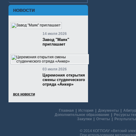
НОВОСТИ
14 июля 2026
Завод "Маяк"
приглашает
03 июля 2026
Церемония открытия
смены студенческого
отряда «Анкер»
все новости
Главная
|
История
|
Документы
|
Абитур
Дополнительное образование
|
Ресурсы те
Закупки
|
Отчеты
|
Результаты
© 2014 КОГПОАУ «Вятский эле
При использовании материалов 