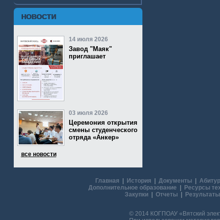
НОВОСТИ
14 июля 2026
Завод "Маяк"
приглашает
03 июля 2026
Церемония открытия
смены студенческого
отряда «Анкер»
все новости
Главная
|
История
|
Документы
|
Абитур
Дополнительное образование
|
Ресурсы те
Закупки
|
Отчеты
|
Результаты
© 2014 КОГПОАУ «Вятский эле