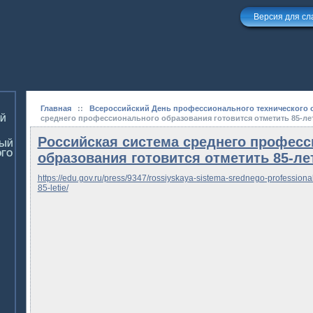
Версия для с
Главная
::
Всероссийский День профессионального технического 
ОЙ
среднего профессионального образования готовится отметить 85-ле
Российская система среднего професс
НЫЙ
ОГО
образования готовится отметить 85-ле
https://edu.gov.ru/press/9347/rossiyskaya-sistema-srednego-professiona
85-letie/