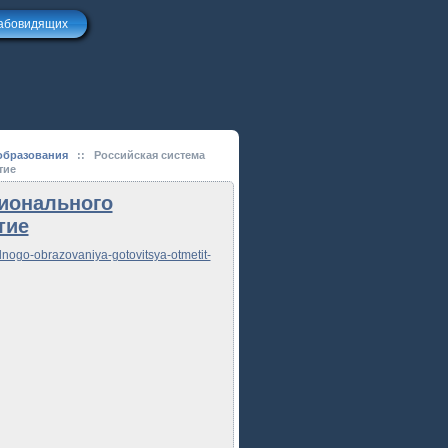
лабовидящих
образования
::
Российская система
тие
ионального
тие
lnogo-obrazovaniya-gotovitsya-otmetit-