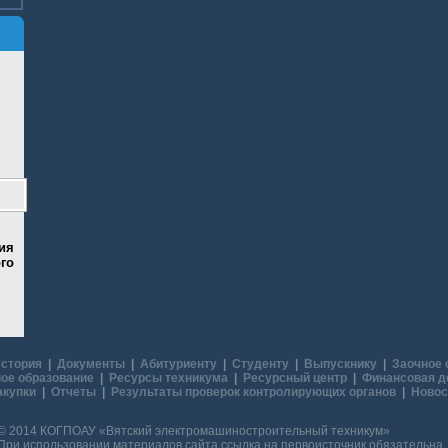
ия
го
стория
|
Документы
|
Абитуриенту
|
Студенту
|
Выпускнику
|
Заочное 
ое образование
|
Ресурсы техникума
|
Ресурсный центр
|
Финансовая д
акупки
|
Отчеты
|
Результаты проверок контролирующих органов
|
Новос
© 2014 КОГПОАУ «Вятский электромашиностроительный техникум»
При использовании материалов сайта ссылка на первоисточник обязательна.