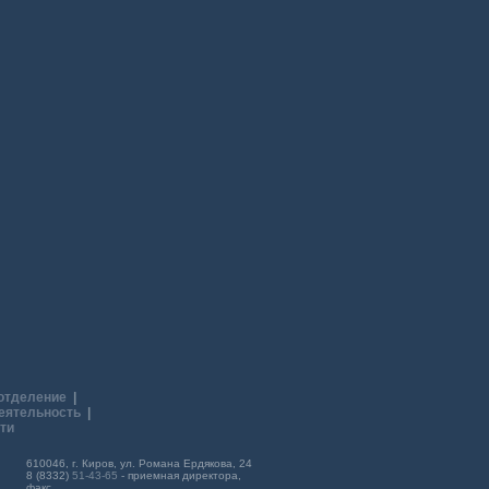
отделение
|
еятельность
|
ти
610046, г. Киров, ул. Романа Ердякова, 24
8 (8332)
51-43-65
- приемная директора,
факс