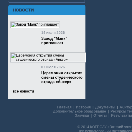
НОВОСТИ
14 июля 2026
Завод "Маяк"
приглашает
03 июля 2026
Церемония открытия
смены студенческого
отряда «Анкер»
все новости
Главная
|
История
|
Документы
|
Абитур
Дополнительное образование
|
Ресурсы те
Закупки
|
Отчеты
|
Результаты
© 2014 КОГПОАУ «Вятский эле
При использовании материалов 