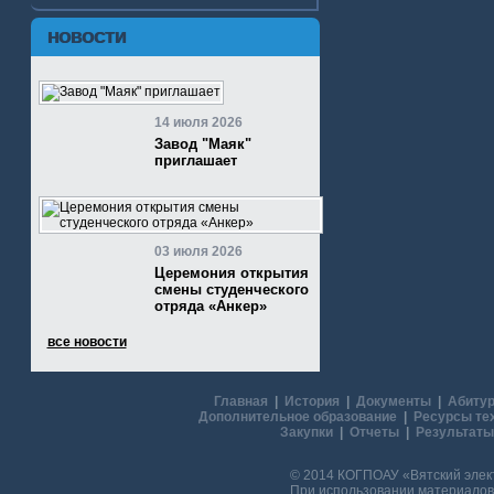
НОВОСТИ
14 июля 2026
Завод "Маяк"
приглашает
03 июля 2026
Церемония открытия
смены студенческого
отряда «Анкер»
все новости
Главная
|
История
|
Документы
|
Абитур
Дополнительное образование
|
Ресурсы те
Закупки
|
Отчеты
|
Результаты
© 2014 КОГПОАУ «Вятский эле
При использовании материалов 