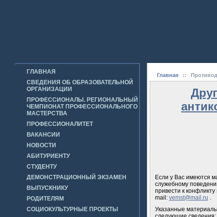
ГЛАВНАЯ
Главная
::
Противод
СВЕДЕНИЯ ОБ ОБРАЗОВАТЕЛЬНОЙ
ОРГАНИЗАЦИИ
Дру
ПРОФЕССИОНАЛЫ. РЕГИОНАЛЬНЫЙ
антик
ЧЕМПИОНАТ ПРОФЕССИОНАЛЬНОГО
МАСТЕРСТВА
ПРОФЕССИОНАЛИТЕТ
ВАКАНСИИ
НОВОСТИ
АБИТУРИЕНТУ
СТУДЕНТУ
ДЕМОНСТРАЦИОННЫЙ ЭКЗАМЕН
Если у Вас имеются 
служебному поведению
ВЫПУСКНИКУ
привести к конфликту и
mail:
vemst@mail.ru
.
РОДИТЕЛЯМ
СОЦИОКУЛЬТУРНЫЕ ПРОЕКТЫ
Указанные материалы
следующие сведения: