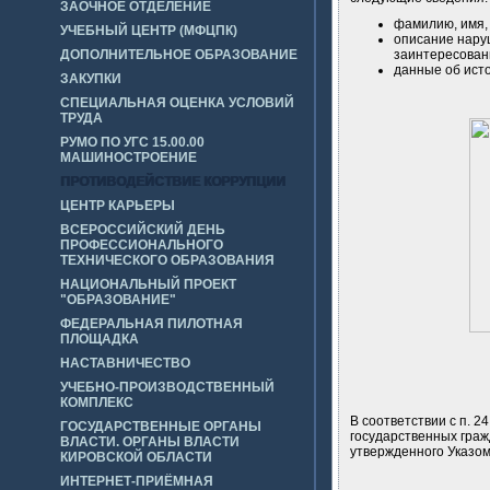
ЗАОЧНОЕ ОТДЕЛЕНИЕ
фамилию, имя, 
УЧЕБНЫЙ ЦЕНТР (МФЦПК)
описание нару
ДОПОЛНИТЕЛЬНОЕ ОБРАЗОВАНИЕ
заинтересованн
данные об ист
ЗАКУПКИ
СПЕЦИАЛЬНАЯ ОЦЕНКА УСЛОВИЙ
ТРУДА
РУМО ПО УГС 15.00.00
МАШИНОСТРОЕНИЕ
ПРОТИВОДЕЙСТВИЕ КОРРУПЦИИ
ЦЕНТР КАРЬЕРЫ
ВСЕРОССИЙСКИЙ ДЕНЬ
ПРОФЕССИОНАЛЬНОГО
ТЕХНИЧЕСКОГО ОБРАЗОВАНИЯ
НАЦИОНАЛЬНЫЙ ПРОЕКТ
"ОБРАЗОВАНИЕ"
ФЕДЕРАЛЬНАЯ ПИЛОТНАЯ
ПЛОЩАДКА
НАСТАВНИЧЕСТВО
УЧЕБНО-ПРОИЗВОДСТВЕННЫЙ
КОМПЛЕКС
В соответствии с п. 
ГОСУДАРСТВЕННЫЕ ОРГАНЫ
государственных граж
ВЛАСТИ. ОРГАНЫ ВЛАСТИ
утвержденного Указом
КИРОВСКОЙ ОБЛАСТИ
ИНТЕРНЕТ-ПРИЁМНАЯ