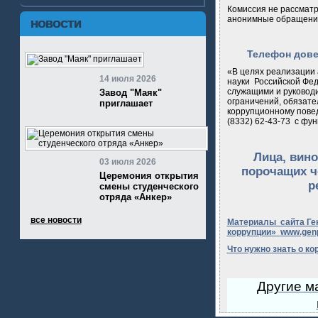
Комиссия не рассматр
анонимные обращения
НОВОСТИ
Телефон дове
«В целях реализации
14 июля 2026
науки Российской Фе
служащими и руководи
Завод "Маяк"
ограничений, обязате
приглашает
коррупционному пове
(8332) 62-43-73
с фун
Лица, вин
03 июля 2026
порочащих ч
Церемония открытия
р
смены студенческого
отряда «Анкер»
все новости
Материалы сайта Ге
коррупции»
www.genp
Что нужно знать о к
Другие м