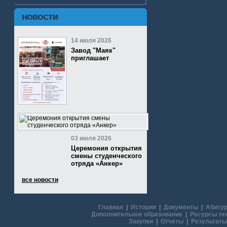
НОВОСТИ
14 июля 2026
Завод "Маяк"
приглашает
03 июля 2026
Церемония открытия
смены студенческого
отряда «Анкер»
все новости
Главная
|
История
|
Документы
|
Абитур
Дополнительное образование
|
Ресурсы те
Закупки
|
Отчеты
|
Результаты