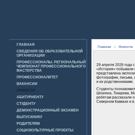
ГЛАВНАЯ
Главная
::
Новости
СВЕДЕНИЯ ОБ ОБРАЗОВАТЕЛЬНОЙ
ОРГАНИЗАЦИИ
ПРОФЕССИОНАЛЫ. РЕГИОНАЛЬНЫЙ
29 апреля 2026 года 
ЧЕМПИОНАТ ПРОФЕССИОНАЛЬНОГО
«История» побывали н
МАСТЕРСТВА
представлена экспози
ПРОФЕССИОНАЛИТЕТ
фотографии, письма, 
и их родственниками.
ВАКАНСИИ
Студенты познакомили
НОВОСТИ
Шпагина, Токарева, М
АБИТУРИЕНТУ
ребятам рассказали о
Северном Кавказе и в
СТУДЕНТУ
ДЕМОНСТРАЦИОННЫЙ ЭКЗАМЕН
ВЫПУСКНИКУ
РОДИТЕЛЯМ
СОЦИОКУЛЬТУРНЫЕ ПРОЕКТЫ